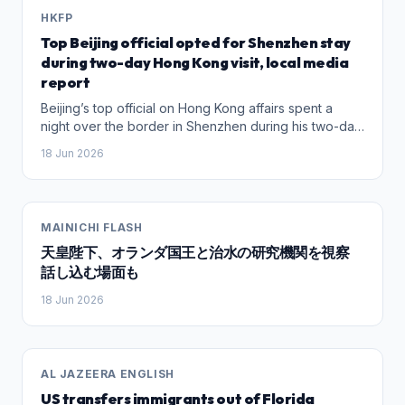
HKFP
Top Beijing official opted for Shenzhen stay
during two-day Hong Kong visit, local media
report
Beijing’s top official on Hong Kong affairs spent a
night over the border in Shenzhen during his two-day
inspection tour of Hong Kong this week. HK01 and
18 Jun 2026
Sing Tao Daily reported on Wednesday that Xia
Baolong, who arrived in Hong Kong on Tuesday, did
not stay in the city that night but returned through the
Huanggang border checkpoint the following morning
MAINICHI FLASH
Xia Baolong visited Kwu Tung North, a new
天皇陛下、オランダ国王と治水の研究機関を視察
development district in the New Territories, on June
16, 2026. Photo: GovHK. The arrangement differs from
話し込む場面も
previous visits when Xia “usually stayed in Hong
18 Jun 2026
Kong,” Sing Tao reported. Citing anonymous
government sources, local media said the new
arrangement aimed “to promote the seamless
connectivity of the infrastructure between Shenzhen
AL JAZEERA ENGLISH
and Hong Kong.” “Xia Baolong’s decision to return to
Shenzhen for overnight stay was a ‘live test’ of the
US transfers immigrants out of Florida