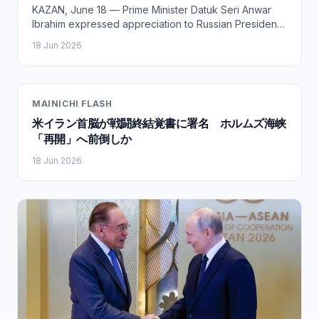
KAZAN, June 18 — Prime Minister Datuk Seri Anwar
Ibrahim expressed appreciation to Russian President
Vladimir Putin for Russia’s support in strengthening
18 Jun 2026
energy cooperation with Malaysia, especially
Petroliam Nasional Bhd (Petronas). Anwar said
bilateral mechanisms between Malaysia and Russia
had expanded across various fields, including trade,
MAINICHI FLASH
investment, the halal economy and finance. Besides
米イラン首脳が戦闘終結覚書に署名 ホルムズ海峡
this, Malaysia is also close to finalising visa
liberalisation arrangements with Russia, which would
「再開」へ前倒しか
further facilitate exchanges and cooperation between
18 Jun 2026
the two countries, he said in his opening remarks at
the bilateral meeting with Putin here today. Russia is
aiming to abolish visa requirements for citizens of
Malaysia, Indonesia and Kuwait this year. Anwar, who
is also the Finance Minister, said that the Russian
Foreign Ministry would step up efforts to finalise and
coordinate the relevant agreements. He also thanked
Putin for Russia’s support, noting that Petronas had
engaged with Russian counterparts and companies to
advance collaboration in the sector. “You have given
fantastic support. Thank you very much. Petronas was