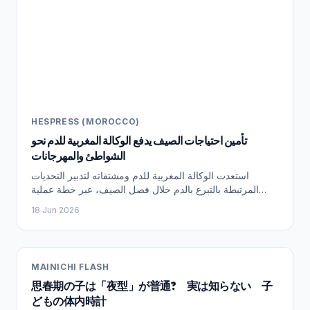
HESPRESS (MOROCCO)
تأمين احتياجات الصيف يدفع الوكالة المغربية للدم نحو
الشواطئ والمهرجانات
استعدت الوكالة المغربية للدم ومشتقاته لتدبير التحديات
المرتبطة بالتبرع بالدم خلال فصل الصيف، عبر خطة عملية
تقوم على تكثيف حضورها بالشواطئ والفضاءات المحتضنة
18 Jun 2026
للمهرجانات والتظاهرات الثقافية التي تشهد إقبالا جماهيريا
واسعا. وفي هذا الصدد، أكدت جميلة الكوردو، ممثلة الوكالة
المغربية للدم ومشتقاته بجهة الرباط ـ سلا ـ القنيطرة، أن
“الوكالة عادة ما تضع منهجية مسبقة لتدبير تحاقن الدم خلال
MAINICHI FLASH
الفترات أو المواسم التي قد تشهد نقصا في الإقبال على التبرع”.
思春期の子は「夜型」が普通? 実は知らない 子
وأوضحت الكوردو، في تصريح لجريدة هسبريس الإلكترونية، أن
“المنهجية المتبعة لتدبير فترة الصيف تستهدف ضمان القرب من
どもの体内時計