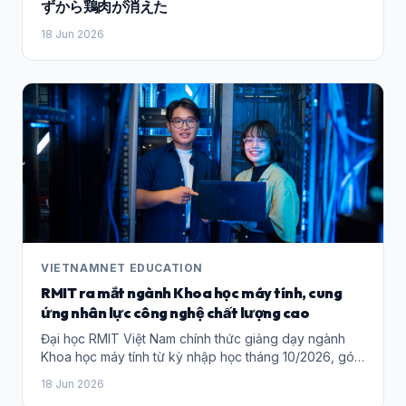
told reporters after attending an opposition meeting
ずから鶏肉が消えた
الانتماء؛ إذ يتواجد في آخر الشارع “مسجد الإيمان” الذي يعد
yesterday. He said several more internal discussions
18 Jun 2026
واحدا من أهم المعالم الإسلامية بمدينة نيويورك. ويتميز هذا
would be held before any decision is finalised.
المسجد برفع الأذان عند دخول وقت الصلاة، في مشهد مهيب
Responding to comments by Bersatu president Tan
يأسر قلوب المارة والزوار الذين يتوقفون لالتقاط مقاطع الفيديو
Sri Muhyiddin Yassin on Tuesday, Ahmad Fadhli said
للمسجد وللشارع الذي يتردد فيه صدى التكبيرات. وتتحول
all parties have the right to contest in a democratic
أرصفة الشارع ومحلاته، لا سيما تلك المتخصصة في بيع ملابس
system. “In this democratic country, all parties can
الزي الإسلامي، إلى ملتقى عائلي دافئ تفوح منه روائح التوابل
contest,” he said. However, he added that any party
الزكية وزيت الزيتون المغربي الأصيل، مما يمنح المهاجرين
wishing to use the PN logo must obtain the signature
إحساسا حقيقيا بأنهم لم يغادروا عواصمهم الأم. وتصل الحركية
of the PN chairman, as required in the letter to the
الاجتماعية في الشارع إلى ذروتها خلال عطلة نهاية الأسبوع
Election Commission. He said the possibility of clashes
يومي السبت والأحد، حيث يشهد تجمعات عربية مكثفة لتبادل
between parties is not unusual if negotiations fail to
أطراف الحديث. ومع احتضان الولايات المتحدة وكندا والمكسيك
reach consensus. “In a democracy, we are ready to
فعاليات كأس العالم الجارية حاليا، تحولت المقاهي المزودة
face anyone if there are no prior negotiations. “If
بأجهزة التلفاز ذات الشاشات الكبيرة إلى مناطق للمشجعين
consensus fails, clashes may happen. Consensus may
VIETNAMNET EDUCATION
(Fun Zones) تضج بالحماس والإثارة ومتابعة المونديال. ويعيد
succeed or fail. “There is still time, but if there is a
هذا المشهد إلى الأذهان ذكريات تلاحم الجاليات في مونديال
RMIT ra mắt ngành Khoa học máy tính, cung
desire to contest, all parties can contest,” he said. He
قطر 2022 حينما بصم المنتخب المغربي على مشاركة جد
ứng nhân lực công nghệ chất lượng cao
also rejected suggestions that his remarks on contest
مشرفة، لتمتزج الفرحة مجددا اليوم بين جميع أبناء الجاليات
rights would worsen ties between PAS and Bersatu. “I
Đại học RMIT Việt Nam chính thức giảng dạy ngành
العربية والمغاربية في تلاحم بهيج يثبت أن المغتربين جسد واحد
don’t think it worsens the situation. We have faced
Khoa học máy tính từ kỳ nhập học tháng 10/2026, góp
في السراء والضراء. لا ينحصر التلاحم في حدود الشارع
various parties before and it was not a problem,” he
phần bổ sung nguồn nhân lực công nghệ chất lượng
فحسب، بل يمتد ليشكل قوة حضور إيجابية للجالية العربية
18 Jun 2026
said. Ahmad Fadhli also confirmed that issues
cao.
والمغاربية في الفعاليات الكبرى لمدينة نيويورك، مثل “ماراثون
involving Bersatu and PN were among matters