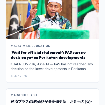
الوصول إليه بيسر عبر خطوط مترو الأنفاق أو الحافلة، وقد
تحول على مر العقود من ضاحية صناعية ارتبطت بالمصانع
الألمانية في القرن التاسع عشر، إلى شريان تجاري نابض وجزء
أساسي لـ”أستوريا ستاينواي”، مشكّلا وطنا بدقائق تفاصيله
للمهاجرين الباحثين عن دفء الهوية في بلاد الغربة، وهو ما
تؤكده الذاكرة الحية للزوار الذين واكبوا الحي منذ أواخر القرن
الماضي، حينما كان الشارع يعج بملامحه الأولى المليئة بالمحلات
والمشاريع المغربية والمصرية على وجه الخصوص، قبل أن
يتوسع ويصل إلى ما هو عليه اليوم. ويُعرف شارع ستاينواي
اليوم في الأوساط النيويوركية بأنه “شارع العرب والمغاربيين”،
MALAY MAIL EDUCATION
حيث يرتكز النشاط التجاري والثقافي على المحلات الشرقية
‘Wait for official statement’: PAS says no
والمغاربية والمقاهي التي بدأت تتشكل ملامحها منذ أمد طويل
decision yet on Perikatan developments
مع افتتاح أول مطعم عربي في المنطقة. وتتجلى جغرافية
الشارع كلوحة فسيفسائية تجمع التنوع العربي والمغاربي؛ فإلى
KUALA LUMPUR, June 18 — PAS has not reached any
جانب المقاهي المصرية واللبنانية الشهيرة، تبرز المحلات
decision on the latest developments in Perikatan
التجارية المغربية والتونسية والجزائرية، والمطاعم الآسيوية
Nasional (PN), its information chief said today. Ahmad
18 Jun 2026
الحلال ومتاجر المعجنات الأردنية. كما يزخر الشارع بوكالات
Fadhli Shaari said various issues, including current
الأسفار العربية، ومكاتب المحاسبة والمحاماة، وعيادات الأطباء
developments within PN, were discussed during the
العرب، مما يجعله مركزا متكاملا يلبي كافة الاحتياجات اليومية
party meeting, but no announcement would be made
للجالية، وتكتمل صورته الجمالية بعربات الأكل العربي التي
at this stage, Harian Metro reported. “All decisions will
MAINICHI FLASH
تعرض أشهى الأطباق على نغمات أغاني فيروز وموسيقى الراي
be announced through a media statement. So there is
والدبكة. وما يمنح ستاينواي خصوصيته الفريدة في عمق حي
経済プラス:鶏肉価格が最高値更新 お弁当のおか
nothing to announce from this meeting for now,” he
أستوريا، هو تلك الأجواء الروحية والاجتماعية التي تعزز قيم