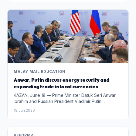
compatriotes… pic.twitter.com/b1XgZrBv0m —
dialogue and negotiated settlements over military
Emmanuel Macron (@EmmanuelMacron) June 18,
confrontation. — Bernama
2026
MALAY MAIL EDUCATION
Anwar, Putin discuss energy security and
expanding trade in local currencies
KAZAN, June 18 — Prime Minister Datuk Seri Anwar
Ibrahim and Russian President Vladimir Putin
discussed various aspects of bilateral cooperation,
18 Jun 2026
including the potential to strengthen ties in the energy
sector, one of the strategic areas for both countries.
In a statement issued after the meeting, Malaysia’s
Prime Minister’s Office said Anwar and Putin also
REFORMA