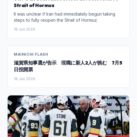
الوطن منذ سنوات طويلة. وفي تقديمه للكتاب، يصف مدير
Strait of Hormuz
المهرجان عبد الحق بن رحمون هذه التظاهرة بأنها قبلة يؤمها
It was unclear if Iran had immediately begun taking
كبار الشعراء والنقاد والفنانين من مختلف الجهات، مشيرا إلى
steps to fully reopen the Strait of Hormuz.
أن المهرجان احتفى عبر تاريخه بعدد كبير من المبدعين، كما
احتضن قراءات شعرية لأسماء بارزة من قبيل الخمار الكنوني،
18 Jun 2026
وأحمد المجاطي، وعبد الرفيع الجواهري، وعبد الله راجع،
ومحمد بنيس، وعبد الكريم الطبال، ومحمد السرغيني، ومحمد
الميموني، وأحمد بنميمون، وأمينة المريني، ومحمد علي
الرباوي، وأحمد بركات وغيرهم، ممن مثلوا مختلف التيارات
MAINICHI FLASH
والأشكال الشعرية، من القصيدة العمودية إلى شعر التفعيلة
滋賀県知事選が告示 現職に新人2人が挑む 7月5
وقصيدة النثر، فضلا عن انفتاح المهرجان على الشعر الأمازيغي
日投開票
والإسباني والعربي والزجل. كما تميزت هذه التظاهرة الشعرية
العريقة بمقاربة أسئلة فكرية وجمالية عميقة تتصل بالإنتاج
18 Jun 2026
الشعري والنقدي، ومن بينها سؤال “النص والتأويل” الذي شكل
محور الدورة الخامسة والثلاثين. ويتعلق الأمر برؤية فكرية
تسعى إلى استكشاف التحولات التي تعرفها الكتابة الشعرية
ومناهج قراءتها وتأويلها. وينسحب الأمر ذاته على دورات سابقة
رفعت شعارات وقضايا كبرى من قبيل “القصيدة المغربية.. إلى
أين؟” سنة 2011، و”الشعر المغربي وسؤال الأجناس” سنة
2015. يُذكر أن جمعية أصدقاء المعتمد تأسست سنة 1958،
وجعلت من ترسيخ الحوار الثقافي وصيانة الذاكرة الأدبية
والفنية أحد أبرز أهدافها، مساهمة بذلك في الحفاظ على إشعاع