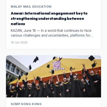
MALAY MAIL EDUCATION
Anwar: International engagement key to
strengthening understanding between
nations
KAZAN, June 18 — In a world that continues to face
various challenges and uncertainties, platforms for
engagement, such as the Asean-Russia
18 Jun 2026
Commemorative Summit and bilateral relations
between countries, are highly meaningful for
strengthening mutual understanding, said Prime
Minister Datuk Seri Anwar Ibrahim. He said such
summits are also important for building trust and
exploring areas of cooperation that can deliver
mutual benefits to Asean member states and Russia.
Speaking after attending a gala dinner hosted by
President Vladimir Putin at the Asean-Russia
Commemorative Summit, Anwar said the event
provided an opportunity to foster closer ties among
participating leaders. “The event not only showcased
Russia’s rich culture, history and heritage, but also
SCMP HONG KONG
served as an important platform to strengthen