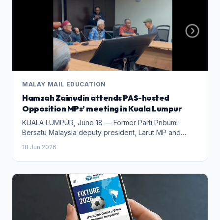
MALAY MAIL EDUCATION
Hamzah Zainudin attends PAS-hosted
Opposition MPs’ meeting in Kuala Lumpur
KUALA LUMPUR, June 18 — Former Parti Pribumi
Bersatu Malaysia deputy president, Larut MP and
founder of the Reset movement Datuk Seri Hamzah
18 Jun 2026
Zainudin arrived at PAS headquarters here on
Wednesday for a meeting involving Opposition
lawmakers. Also present were Beluran MP Datuk Seri
Ronald Kiandee, Indera Mahkota MP Datuk Seri
Saifuddin Abdullah and Masjid Tanah MP Datuk Mas
Ermieyati Samsudin, reported Sinar Harian . Several
MPs approached by reporters declined to comment