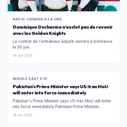
شفشاون كفضاء للإبداع والتبادل الثقافي. The post كتاب يوثق
لمهرجان الشعر بشفشاون appeared first on Hespress -
هسبريس جريدة إلكترونية مغربية .
RADIO-CANADA A LA UNE
Dominique Ducharme n’exclut pas de revenir
avec les Golden Knights
Le contrat de l'entraîneur adjoint viendra à échéance
le 30 juin.
18 Jun 2026
MIDDLE EAST EYE
Pakistan's Prime Minister says US-Iran MoU
will enter into force immediately
Pakistan's Prime Minister says US-Iran MoU will enter
into force immediately Pakistani Prime Minister
Shehbaz Sharif says the US-Iran Memorandum of
18 Jun 2026
Understanding will "enter into force with immediate
effect". As a first step, he indicated that Tehran will