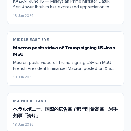
KAZAN, June 18 — Malaysian Prime Minister Datuk
Seri Anwar Ibrahim has expressed appreciation to
Russian President Vladimir Putin for the country’s
18 Jun 2026
consistent position on Gaza and the current
geopolitical situation involving Iran. During their
meeting here today, Anwar said Russia had
maintained a principled stance on both issues. “I must
MIDDLE EAST EYE
take this opportunity to thank you (for) your position
Macron posts video of Trump signing US-Iran
vis-à-vis Gaza and now Iran. You have taken a very
consistent, principled position,” he said in his opening
MoU
remarks at the bilateral meeting on Wednesday night.
Macron posts video of Trump signing US-Iran MoU
Anwar said Malaysians and many others admired
French President Emmanuel Macron posted on X a
Putin’s steadfastness and conviction in upholding
video of US President Donald Trump signing the
those positions. “And I must say on behalf of the
18 Jun 2026
Memorandum of Understanding with Iran at Versailles.
Malaysian people and many others, how we admire
"This agreement paves the way for lasting peace and
your tenacity and conviction,” he said. Geopolitically,
allows the reopening of the Strait of Hormuz," he said,
Gaza and Iran remain key issues in the Middle East,
adding that the agreement will lead to a "decrease in
attracting the attention of major powers, including the
MAINICHI FLASH
energy prices". Le Président Trump a signé ce soir à
United States, Russia and China. Russia has
ヘラルボニー、国際的広告賞で部門別最高賞 岩手
Versailles l’accord entre l’Iran et les États-Unis. Cet
consistently supported a ceasefire in Gaza,
accord ouvre la voie à une paix durable et permet la
知事「誇り」
humanitarian access for Palestinians and diplomatic
réouverture du détroit d’Ormuz. C’est un pas
solutions to regional conflicts. Moscow has also
18 Jun 2026
important dans la bonne direction pour nos
maintained close ties with Tehran while advocating