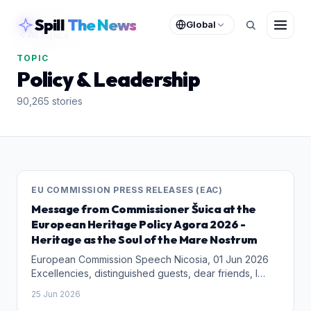
skipToContent
Spill
The News
Global
All topics
TOPIC
Policy & Leadership
90,265
stories
EU COMMISSION PRESS RELEASES (EAC)
Message from Commissioner Šuica at the
European Heritage Policy Agora 2026 -
Heritage as the Soul of the Mare Nostrum
European Commission Speech Nicosia, 01 Jun 2026
Excellencies, distinguished guests, dear friends, I
would have liked to join you in person at the
25 Jun 2026
European Heritage Policy Agora 2026 but due to